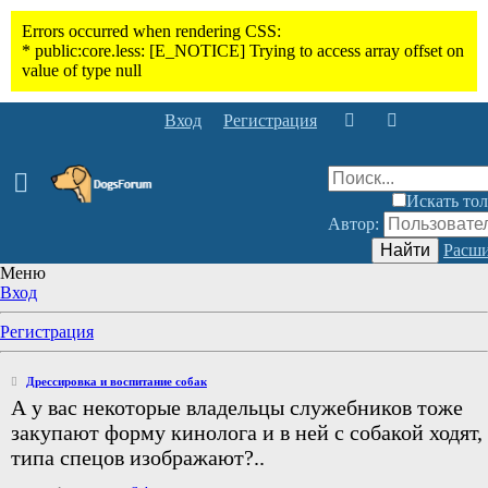
Вход
Регистрация
Искать тол
Автор:
Найти
Расши
Меню
Вход
Регистрация
Дрессировка и воспитание собак
А у вас некоторые владельцы служебников тоже
закупают форму кинолога и в ней с собакой ходят,
типа спецов изображают?..