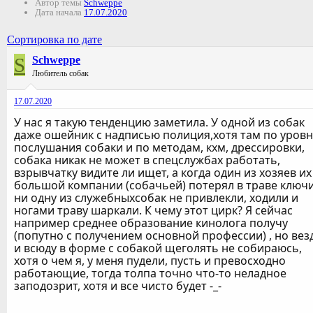
Автор темы
Schweppe
Дата начала
17.07.2020
Сортировка по дате
S
Schweppe
Любитель собак
17.07.2020
У нас я такую тенденцию заметила. У одной из собак
даже ошейник с надписью полиция,хотя там по уров
послушания собаки и по методам, кхм, дрессировки,
собака никак не может в спецслужбах работать,
взрывчатку видите ли ищет, а когда один из хозяев их
большой компании (собачьей) потерял в траве ключи
ни одну из служебныхсобак не привлекли, ходили и
ногами траву шаркали. К чему этот цирк? Я сейчас
например среднее образование кинолога получу
(попутно с получением основной профессии) , но вез
и всюду в форме с собакой щеголять не собираюсь,
хотя о чем я, у меня пудели, пусть и превосходно
работающие, тогда толпа точно что-то неладное
заподозрит, хотя и все чисто будет -_-