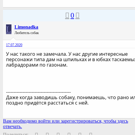
0
L
Limonadka
Любитель собак
17.07.2020
У нас такого не замечала. У нас другие интересные
персонажи типа дам на шпильках и в юбках таскаемы
лабрадорами по газонам.
-------------------------------------------
Даже когда заводишь собаку, понимаешь, что рано и
поздно придётся расстаться с ней.
Вам необходимо войти или зарегистрироваться, чтобы здесь
отвечать.
Facebook
Twitter
Pinterest
WhatsApp
Электронная почта
Ссылка
Поделиться: