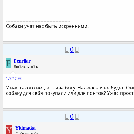
-------------------------------------------
Собаки учат нас быть искренними.
0
F
Fenrilar
Любитель собак
17.07.2020
У нас такого нет, и слава богу. Надеюсь и не будет. Он
собаку для себя покупали или для понтов? Ужас прост
0
Y
Yltimatka
Любитель собак