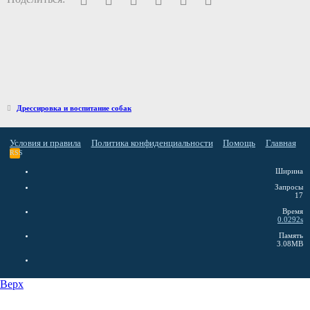
Дрессировка и воспитание собак
Условия и правила
Политика конфиденциальности
Помощь
Главная
RSS
Ширина
Запросы
17
Время
0.0292s
Память
3.08MB
Верх