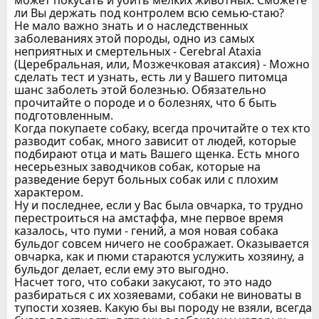
ли Вы держать под контролем всю семью-стаю?
Не мало важно знать и о наследственных
заболеваниях этой породы, одно из самых
неприятных и смертельных - Cerebral Ataxia
(Церебральная, или, Мозжечковая атаксия) - Можно
сделать тест и узнать, есть ли у Вашего питомца
шанс заболеть этой болезнью. Обязательно
прочитайте о породе и о болезнях, что б быть
подготовленным.
Когда покупаете собаку, всегда прочитайте о тех кто
разводит собак, много зависит от людей, которые
подбирают отца и мать Вашего щенка. Есть много
несерьезных заводчиков собак, которые на
разведение берут больных собак или с плохим
характером.
Ну и последнее, если у Вас была овчарка, то трудно
перестроиться на амстаффа, мне первое время
казалось, что пуми - гений, а моя новая собака
бульдог совсем ничего не соображает. Оказывается
овчарка, как и пюми стараются услужить хозяину, а
бульдог делает, если ему это выгодно.
Насчет того, что собаки закусают, то это надо
разбираться с их хозяевами, собаки не виноваты в
тупости хозяев. Какую бы вы породу не взяли, всегда