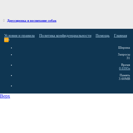
Дрессировка и воспитание собак
Условия и правила
Политика конфиденциальности
Помощь
Главная
RSS
Ширина
Запросы
31
Время
0.0395s
Память
3.60MB
Верх