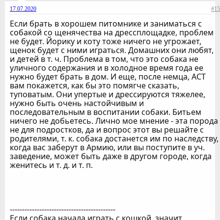
17.07.2020
#15
Если брать в хорошем питомнике и заниматься с
собакой со щенячества на дрессплощадке, проблем
не будет. Йорику и коту тоже ничего не угрожает,
щенок будет с ними играться. Домашних они любят,
и детей в т. ч. Проблема в том, что это собака не
уличного содержания и в холодное время года ее
нужно будет брать в дом. И еще, после немца, АСТ
вам покажется, как бы это помягче сказать,
туповатым. Они упертые и дрессируются тяжелее,
нужно быть очень настойчивым и
последовательным в воспитании собаки. Битьем
ничего не добьетесь. Лично мое мнение - эта порода
не для подростков, да и вопрос этот вы решайте с
родителями, т. к. собака достанется им по наследству,
когда вас заберут в Армию, или вы поступите в уч.
заведение, может быть даже в другом городе, когда
женитесь и т. д. и т. п.
-------------------------------------------
Если собака начала играть с кошкой, значит,