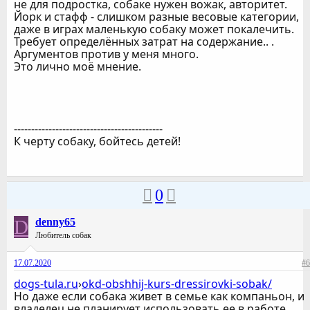
не для подростка, собаке нужен вожак, авторитет.
Йорк и стафф - слишком разные весовые категории,
даже в играх маленькую собаку может покалечить.
Требует определённых затрат на содержание.. .
Аргументов против у меня много.
Это лично моё мнение.
-------------------------------------------
К черту собаку, бойтесь детей!
0
D
denny65
Любитель собак
17.07.2020
#6
dogs-tula.ru
›
okd-obshhij-kurs-dressirovki-sobak/
Но даже если собака живет в семье как компаньон, и
владелец не планирует использовать ее в работе,