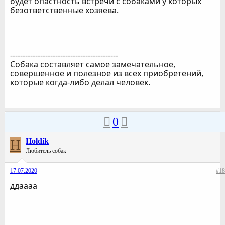
будет опастность встречи с собаками у которых
безответственные хозяева.
-------------------------------------------
Собака составляет самое замечательное,
совершенное и полезное из всех приобретений,
которые когда-либо делал человек.
0
H
Holdik
Любитель собак
17.07.2020
#18
ддаааа