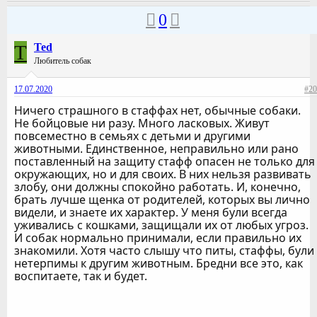
0
T
Ted
Любитель собак
17.07.2020
#20
Ничего страшного в стаффах нет, обычные собаки.
Не бойцовые ни разу. Много ласковых. Живут
повсеместно в семьях с детьми и другими
животными. Единственное, неправильно или рано
поставленный на защиту стафф опасен не только для
окружающих, но и для своих. В них нельзя развивать
злобу, они должны спокойно работать. И, конечно,
брать лучше щенка от родителей, которых вы лично
видели, и знаете их характер. У меня були всегда
уживались с кошками, защищали их от любых угроз.
И собак нормально принимали, если правильно их
знакомили. Хотя часто слышу что питы, стаффы, були
нетерпимы к другим животным. Бредни все это, как
воспитаете, так и будет.