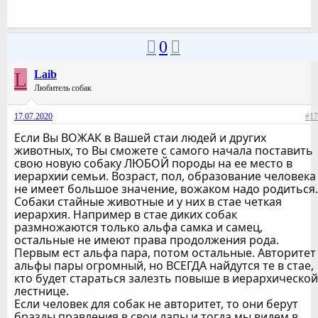
0
L
Laib
Любитель собак
17.07.2020
#17
Если Вы ВОЖАК в Вашей стаи людей и других
животных, то Вы сможете с самого начала поставить
свою новую собаку ЛЮБОЙ породы на ее место в
иерархии семьи. Возраст, пол, образование человека
не имеет большое значение, вожаком надо родиться.
Собаки стайные животные и у них в стае четкая
иерархия. Например в стае диких собак
размножаются только альфа самка и самец,
остальные не имеют права продолжения рода.
Первым ест альфа пара, потом остальные. Авторитет
альфы пары огромный, но ВСЕГДА найдутся те в стае,
кто будет стараться залезть повыше в иерархической
лестнице.
Если человек для собак не авторитет, то они берут
бразды правления в свои лапы и тогда мы видем в