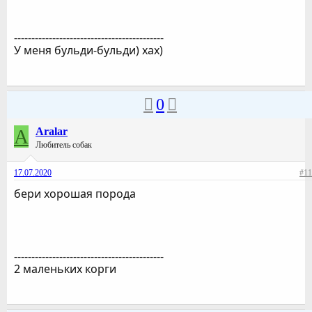
-------------------------------------------
У меня бульди-бульди) хах)
0
A
Aralar
Любитель собак
17.07.2020
#11
бери хорошая порода
-------------------------------------------
2 маленьких корги