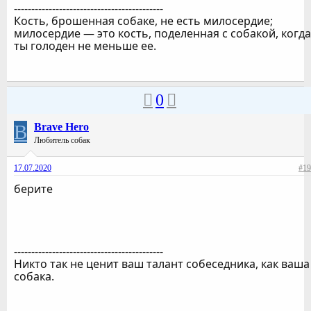
-------------------------------------------
Кость, брошенная собаке, не есть милосердие;
милосердие — это кость, поделенная c собакой, когда
ты голоден не меньше ее.
0
B
Brave Hero
Любитель собак
17.07.2020
#19
берите
-------------------------------------------
Никто так не ценит ваш талант собеседника, как ваша
собака.