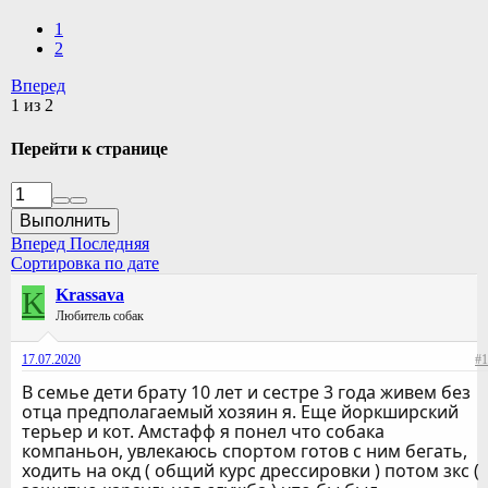
1
2
Вперед
1 из 2
Перейти к странице
Выполнить
Вперед
Последняя
Сортировка по дате
K
Krassava
Любитель собак
17.07.2020
#1
В семье дети брату 10 лет и сестре 3 года живем без
отца предполагаемый хозяин я. Еще йоркширский
терьер и кот. Амстафф я понел что собака
компаньон, увлекаюсь спортом готов с ним бегать,
ходить на окд ( общий курс дрессировки ) потом зкс (