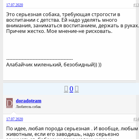
17.07.2020
#13
Это серьезная собака, требующая строгости в
воспитании с детства. Ей надо уделять много
внимания, заниматься воспитанием, держать в руках.
Причем жестко. Мое мнение-не рисковать.
-------------------------------------------
Алабайчик миленький, безобидный)) ))
0
D
doradoteam
Любитель собак
17.07.2020
#14
По идее, любая порода серьезная
. И вообще, любым
животным, если его заводишь, надо серьезно