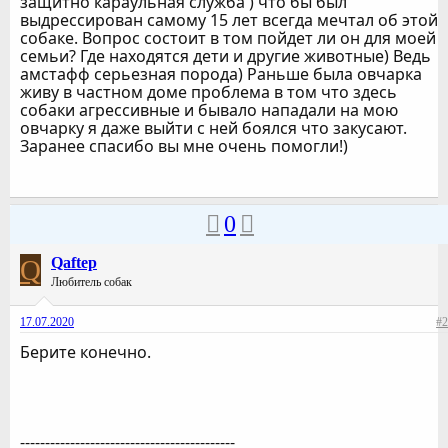
защитно караульная служба ) что бы был
выдрессирован самому 15 лет всегда мечтал об этой
собаке. Вопрос состоит в том пойдет ли он для моей
семьи? Где находятся дети и другие животные) Ведь
амстафф серьезная порода) Раньше была овчарка
живу в частном доме проблема в том что здесь
собаки агрессивные и бывало нападали на мою
овчарку я даже выйти с ней боялся что закусают.
Заранее спасибо вы мне очень помогли!)
0
Q
Qaftep
Любитель собак
17.07.2020
#2
Берите конечно.
-------------------------------------------