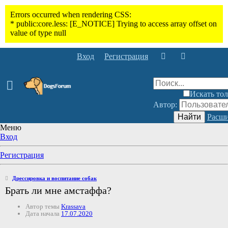
Вход
Регистрация
Искать тол
Автор:
Найти
Расши
Меню
Вход
Регистрация
Дрессировка и воспитание собак
Брать ли мне амстаффа?
Автор темы
Krassava
Дата начала
17.07.2020