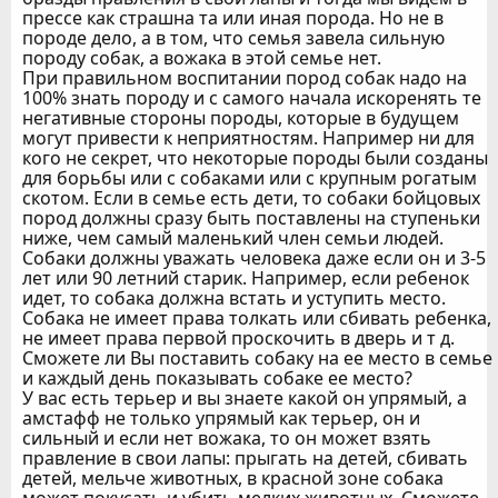
прессе как страшна та или иная порода. Но не в
породе дело, а в том, что семья завела сильную
породу собак, а вожака в этой семье нет.
При правильном воспитании пород собак надо на
100% знать породу и с самого начала искоренять те
негативные стороны породы, которые в будущем
могут привести к неприятностям. Например ни для
кого не секрет, что некоторые породы были созданы
для борьбы или с собаками или с крупным рогатым
скотом. Если в семье есть дети, то собаки бойцовых
пород должны сразу быть поставлены на ступеньки
ниже, чем самый маленький член семьи людей.
Собаки должны уважать человека даже если он и 3-5
лет или 90 летний старик. Например, если ребенок
идет, то собака должна встать и уступить место.
Собака не имеет права толкать или сбивать ребенка,
не имеет права первой проскочить в дверь и т д.
Сможете ли Вы поставить собаку на ее место в семье
и каждый день показывать собаке ее место?
У вас есть терьер и вы знаете какой он упрямый, а
амстафф не только упрямый как терьер, он и
сильный и если нет вожака, то он может взять
правление в свои лапы: прыгать на детей, сбивать
детей, мельче животных, в красной зоне собака
может покусать и убить мелких животных. Сможете