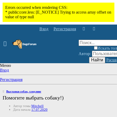
Вход
Регистрация
Искать тол
Автор:
Найти
Расши
Меню
Вход
Регистрация
Выставки собак, хэндлинг
Помогите выбрать собаку!)
Автор темы
Mitchell
Дата начала
17.07.2020