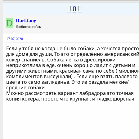
0
D
Darkfang
Любитель собак
17.07.2020
Если у тебя не когда не было собаки, а хочется просто
для дома для души. То это определённо американски
кокер спаниель. Собака легка в дрессировки,
неприхотлива в еде, очень хорошо ладит с детьми и
другими животными, красивая сама по себе ( миллио
комплиментов выслушали) . Если еще взять палевого
цвета то само загляденье. Это из раздела мелкие/
средние собаки.
Можно рассмотреть вариант лабрадора это точная
копия кокера, просто что крупная, и гладкошорсная.