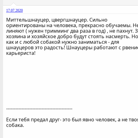
17.07.2020
Миттельшнауцер, цвергшнауцер. Сильно
ориентированы на человека, прекрасно обучаемы. Н
линяют ( нужен тримминг два раза в год) , не пахнут. 
хозяина и хозяйское добро будут стоять насмерть. Н
как и с любой собакой нужно заниматься - для
шнауцеров это радость! Шнауцеры работают с рвен
карьериста!
-------------------------------------------
Если тебя предал друг- это был явно человек, а не тво
собака.