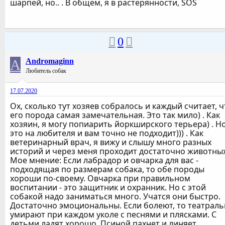
шарпей, но.. . В общем, я в растерянности, SOS
0
A
Andromaginn
Любитель собак
17.07.2020
Ох, сколько тут хозяев собралось и каждый считает, ч
его порода самая замечательная. Это так мило) . Как
хозяин, я могу попиарить йоркширского терьера) . Н
это на любителя и вам точно не подходит))) . Как
ветеринарный врач, я вижу и слышу много разных
историй и через меня проходит достаточно животных
Мое мнение: Если лабрадор и овчарка для вас -
подходящая по размерам собака, то обе породы
хороши по-своему. Овчарка при правильном
воспитании - это защитник и охранник. Но с этой
собакой надо заниматься много. Учатся они быстро.
Достаточно эмоциональны. Если болеют, то театрал
умирают при каждом уколе с песнями и плясками. С
детьми ладят хорошо. Псиной пахнет и линяет.