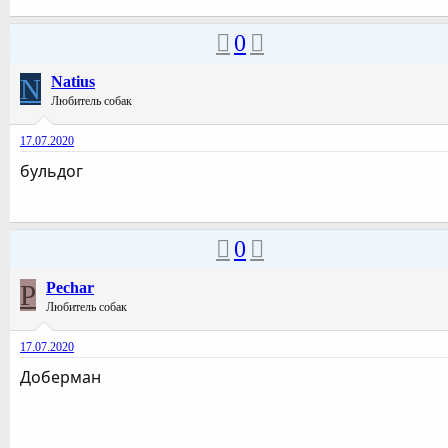
0
N
Natius
Любитель собак
17.07.2020
бульдог
0
P
Pechar
Любитель собак
17.07.2020
Доберман