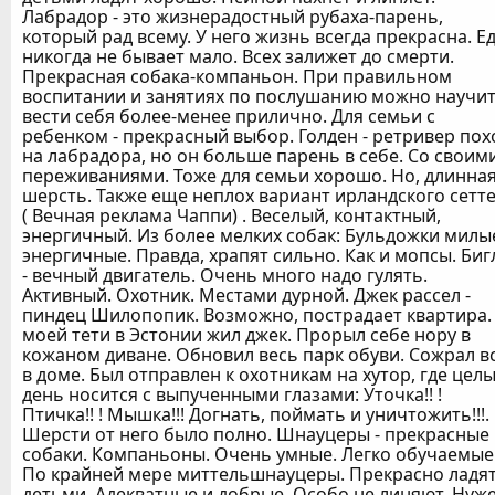
Лабрадор - это жизнерадостный рубаха-парень,
который рад всему. У него жизнь всегда прекрасна. Е
никогда не бывает мало. Всех залижет до смерти.
Прекрасная собака-компаньон. При правильном
воспитании и занятиях по послушанию можно научи
вести себя более-менее прилично. Для семьи с
ребенком - прекрасный выбор. Голден - ретривер по
на лабрадора, но он больше парень в себе. Со своим
переживаниями. Тоже для семьи хорошо. Но, длинна
шерсть. Также еще неплох вариант ирландского сетт
( Вечная реклама Чаппи) . Веселый, контактный,
энергичный. Из более мелких собак: Бульдожки милы
энергичные. Правда, храпят сильно. Как и мопсы. Биг
- вечный двигатель. Очень много надо гулять.
Активный. Охотник. Местами дурной. Джек рассел -
пиндец Шилопопик. Возможно, пострадает квартира.
моей тети в Эстонии жил джек. Прорыл себе нору в
кожаном диване. Обновил весь парк обуви. Сожрал в
в доме. Был отправлен к охотникам на хутор, где цел
день носится с выпученными глазами: Уточка!! !
Птичка!! ! Мышка!!! Догнать, поймать и уничтожить!!!.
Шерсти от него было полно. Шнауцеры - прекрасные
собаки. Компаньоны. Очень умные. Легко обучаемые
По крайней мере миттельшнауцеры. Прекрасно ладят
детьми. Адекватные и добрые. Особо не линяют. Нуж