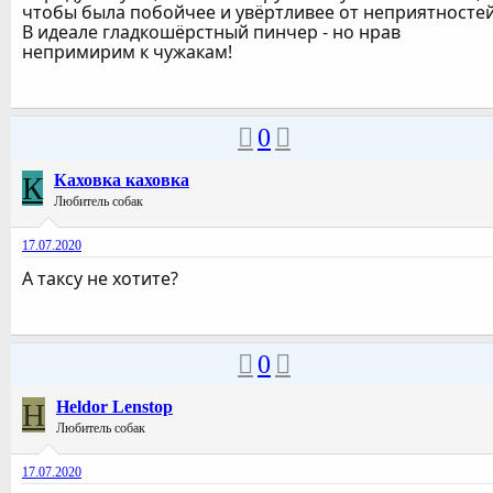
чтобы была побойчее и увёртливее от неприятностей
В идеале гладкошёрстный пинчер - но нрав
непримирим к чужакам!
0
К
Каховка каховка
Любитель собак
17.07.2020
А таксу не хотите?
0
H
Heldor Lenstop
Любитель собак
17.07.2020