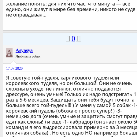
желание понять; для них что час, что минута — всё
едино, они живут в мире без времени, никого не судя
не оправдывая…
0
A
Asyasya
Любитель собак
17.07.2020
Я советую той-пуделя, карликового пуделя или
королевского пуделя, но он большой! Они не очень
сложны в уходе, не линяют, отлично поддаются
дрессуре, очень умные! Только их надо подстригать 1
раз в 5-6 месяцев. Защищать они тебя будут точно, а
больше всего той-пудель!!! ) У меня у самой 5 собак -1
королевский пудель (обожаю просто супер! ) -3-
немецких дога (очень умные и защитить смогут прав
едят как слоны! ) и еще -1- лабрадор (он знает около 5
команд и я его выдрессировала примерно за 3 месяца
отличная собака) . Но есть одно НО например больш