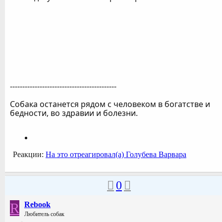
-------------------------------------------
Собака останется рядом с человеком в богатстве и
бедности, во здравии и болезни.
Реакции:
На это отреагировал(а)
Голубева Варвара
0
R
Rebook
Любитель собак