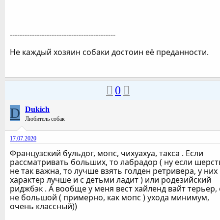
-------------------------------------------
Не каждый хозяин собаки достоин её преданности.
0
D
Dukich
Любитель собак
17.07.2020
Французский бульдог, мопс, чихуахуа, такса . Если
рассматривать больших, то лабрадор ( ну если шерст
не так важна, то лучше взять голден ретривера, у них
характер лучше и с детьми ладит ) или родезийский
риджбэк . А вообще у меня вест хайленд вайт терьер,
не большой ( примерно, как мопс ) ухода минимум,
очень классный))