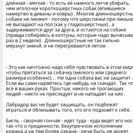
длинная - мягкая - то есть её намного легче убирать,
чем иголочки короткошерстных собак (впившиеся
намертво в диваны и ковры) . Многие длинношерстн
собаки не линяют - потому что шерстинки при линьк
не выпадают на пол (как у гладкошерстных) , а
задерживаются друг за друга, и остаются на собаке
(правда собираясь в колтуны, которые надо вычесыв
раз в 2 недели) . Длинношерстные не так сильно
мёрзнут зимой, и не перегреваются летом .
- Это как ничтожно надо себя чувствовать в этом мир
чтобы прятаться за собачку (мелкого или среднего
размера особенно).. . Ни одна собака вас не защитит .
Если вы сами нарвётесь где-нибудь на скандал . Так ч
всё в ваших руках. Простых, никого не трогающих
людей - никто не преследует и не нападает на них .
Лабрадор вас не будет защищать, он подбежит
играться и облизывать того, кто его подзовёт к себе.
Бигль - сворная гончая - идёт туда - куда ведёт его нос
так что о преданности, безупречном исполнении
команд а уж тем более охране - речи быть не может.