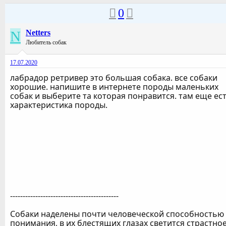
0
N
Netters
Любитель собак
17.07.2020
лабрадор ретривер это большая собака. все собаки
хорошие. напишите в интернете породы маленьких
собак и выберите та которая понравится. там еще ес
характеристика породы.
-------------------------------------------
Собаки наделены почти человеческой способностью
понимания, в их блестящих глазах светится страстно