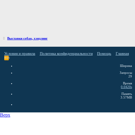
Выставки собак, хэндлинг
Условия и правила
Политика конфиденциальности
Помощь
Главная
RSS
Ширина
Запросы
29
Время
0.0420s
Память
3.57MB
Верх