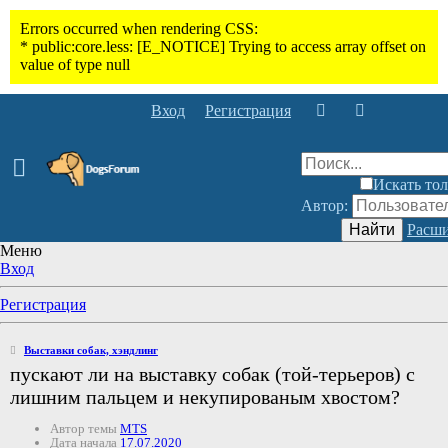
Вход
Регистрация
Искать тол
Автор:
Найти
Расши
Меню
Вход
Регистрация
Выставки собак, хэндлинг
пускают ли на выставку собак (той-терьеров) с
лишним пальцем и некупированым хвостом?
Автор темы
MTS
Дата начала
17.07.2020