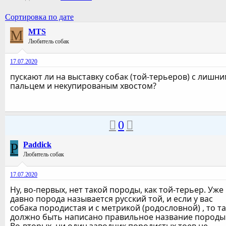
Сортировка по дате
M
MTS
Любитель собак
17.07.2020
пускают ли на выставку собак (той-терьеров) с лишн
пальцем и некупированым хвостом?
0
P
Paddick
Любитель собак
17.07.2020
Ну, во-первых, нет такой породы, как той-терьер. Уже
давно порода называется русский той, и если у вас
собака породистая и с метрикой (родословной) , то т
должно быть написано правильное название породы