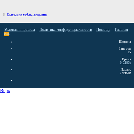
Выставки собак, хэндлинг
Условия и правила
Политика конфиденциальности
Помощь
Главная
RSS
Ширина
Запросы
15
Время
0.0283s
Память
2.99MB
Верх