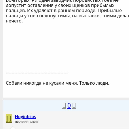
Во-вторых, ни один заводчик породистых тоев не
допустит оставления у своих щенков прибылых
пальцев. Их удаляют в раннем периоде. Прибылые
пальцы у тоев недопустимы, на выставке с ними дела
нечего.
-------------------------------------------
Собаки никогда не кусали меня. Только люди.
0
H
Hugintrius
Любитель собак