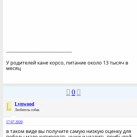
-------------------------------------------
У родителей кане корсо, питание около 13 тысяч в
месяц
0
L
Lynwood
Любитель собак
17.07.2020
в таком виде вы получите самую низкую оценку для
победы мало купировать ушки и удалить прибылой