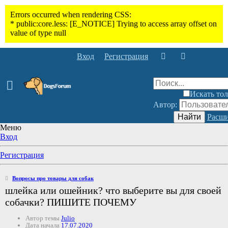
Вход
Регистрация
Искать тол
Автор:
Найти
Расши
Меню
Вход
Регистрация
Вопросы про товары для собак
шлейка или ошейник? что выберите вы для своей
собачки? ПИШИТЕ ПОЧЕМУ
Автор темы
Julio
Дата начала
17.07.2020