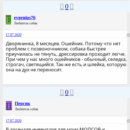
0
E
evgenius76
Любитель собак
17.07.2020
#8
Дворянинка, 8 месяцев. Ошейник. Потому что нет
проблем с позвоночником, собака быстрее
приучилась не тянуть, дрессировка проходит легче.
При чем у нас много ошейников - обычный, селедка,
строгач, светящийся. Так-же есть и шлейка, которую
она на дух не переносит.
0
П
Персик
Любитель собак
17.07.2020
#9
В арсенале инвентаря для моих МОПСОВ и