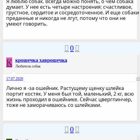
Я люблю собак. Всегда можно понять, о чем собака
думает. У нее есть четыре настроения: счастливое,
грустное, сердитое и сосредоточенное. И еще собаки
преданные и никогда не лгут, потому что они не
умеют говорить.
0
К
крошечка хаврошечка
Любитель собак
17.07.2020
#5
Лично я -за ошейник. Растущему щенку шлейка
портит костяк. У меня был той, маленький, 2 кг, всю
жизнь проходил в ошейнике. Сейчас цвергпинчер,
тоже не заморачиваюсь со шлейками.
0