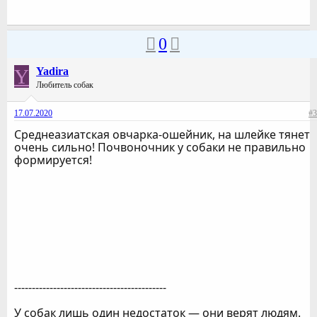
0
Y
Yadira
Любитель собак
17.07.2020
#3
Среднеазиатская овчарка-ошейник, на шлейке тянет
очень сильно! Почвоночник у собаки не правильно
формируется!
-------------------------------------------
У собак лишь один недостаток — они верят людям.