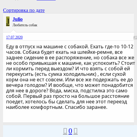
Сортировка по дате
J
Julio
Любитель собак
17.07.2020
#1
Еду в отпуск на машине с собакой. Ехать где-то 10-12
часов. Собака будет ехать на шлейке-ремне, все
заднее сидение в ее распоряжение, но собака все же
не особо привыкшая к машине, как успокоить? Стоит
ли кормить перед выездом? И что взять с собой ей
перекусить (есть сумка холодильник) , если сухой
корм она не ест совсем. Или все же подержать ее до
вечера голодом? И вообще, что может понадобится
для нее в дороге? Вода, миска, подстилка это само
собой. Первый раз просто на большое расстояние
поедет, хотелось бы сделать для нее этот переезд
наиболее комфортным. Спасибо заранее.
0