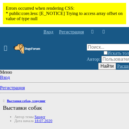
Вход
Регистрация
Искать тол
Автор:
Найти
Расши
Меню
Вход
Регистрация
Выставки собак, хэндлинг
Выставки собак
Автор темы
Sauger
Дата начала
18.07.2020