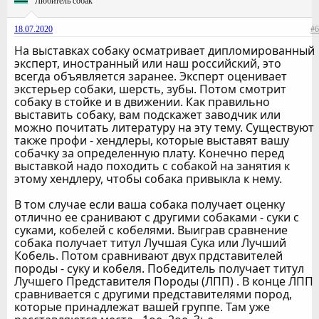
Любитель собак
18.07.2020
#6
На выставках собаку осматривает дипломированный
эксперт, иностранный или наш российский, это
всегда объявляется заранее. Эксперт оценивает
экстерьер собаки, шерсть, зубы. Потом смотрит
собаку в стойке и в движении. Как правильно
выставить собаку, вам подскажет заводчик или
можно почитать литературу на эту тему. Существуют
также профи - хендлеры, которые выставят вашу
собачку за определенную плату. Конечно перед
выставкой надо походить с собакой на занятия к
этому хендлеру, чтобы собака привыкла к нему.
В том случае если ваша собака получает оценку
отлично ее сранивают с другими собаками - суки с
суками, кобелей с кобелями. Выиграв сравнение
собака получает титул Лучшая Сука или Лучший
Кобель. Потом сравнивают двух прдставителей
породы - суку и кобеля. Победитель получает титул
Лучшего Представителя Породы (ЛПП) . В конце ЛПП
сравнивается с другими представителями пород,
которые принадлежат вашей группе. Там уже