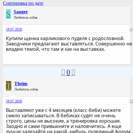
Сортировка по дате
S
Sauger
Любитель собак
18.07.2020
#1
Купили щенка карликового пуделя с родословной.
Заводчики предлагают выставляться. Совершенно не
владею темой, что там и как на выставках.
0
T
Theim
Любитель собак
18.07.2020
#2
Выставляют уже с 4 месяцев (класс-беби) можете
смело записываться. В бебиках судят не очень
строго, цены не высокие, а тренировка хорошая.
Заодно и сами привыкните и наловчитесь. А еще
лучше-залезайте на какой -нибудь пуделиный форум