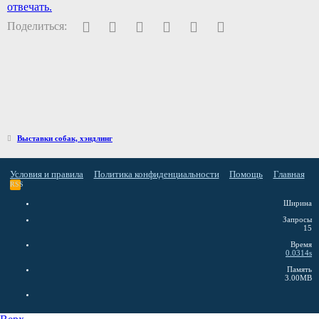
отвечать.
Facebook
Twitter
Pinterest
WhatsApp
Электронная почта
Ссылка
Поделиться:
Выставки собак, хэндлинг
Условия и правила
Политика конфиденциальности
Помощь
Главная
RSS
Ширина
Запросы
15
Время
0.0314s
Память
3.00MB